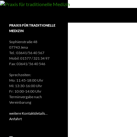
Suchen
Praxis für traditionelle Medizin
PRAXIS FÜR TRADITIONELLE
MEDIZIN
Sophienstraße 48
07743 Jena
Tel.: 03641/56 40 567
Mobil: 01577 / 321 34 97
Fax: 03641/ 56 40 546
Sprechzeiten:
Mo: 11:45-18:00 Uhr
Mi: 13:30-16:00 Uhr
Fr: 10:00-14:00 Uhr
Terminvergabe nach
Vereinbarung
weitere Kontaktdetails...
Anfahrt