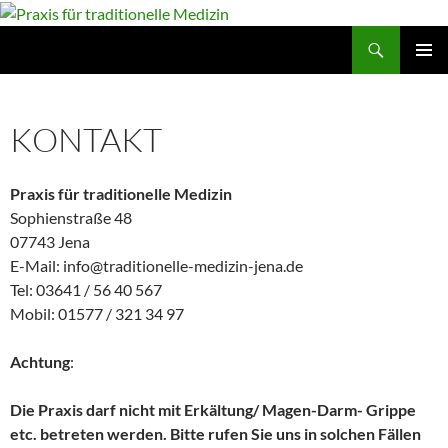
Suchen
Praxis für traditionelle Medizin
ZUM
PRIMÄR
INHALT
MENÜ
SPRINGEN
KONTAKT
Praxis für traditionelle Medizin
Sophienstraße 48
07743 Jena
E-Mail: info@traditionelle-medizin-jena.de
Tel: 03641 / 56 40 567
Mobil: 01577 / 321 34 97
Achtung
:
Die Praxis darf nicht mit Erkältung/ Magen-Darm- Grippe
etc. betreten werden. Bitte rufen Sie uns in solchen Fällen