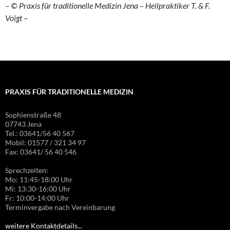
A
– © Praxis für traditionelle Medizin Jena – Heilpraktiker T. & F.
l
Voigt –
t
e
r
n
a
t
PRAXIS FÜR TRADITIONELLE MEDIZIN
i
Sophienstraße 48
v
07743 Jena
e
Tel.: 03641/56 40 567
:
Mobil: 01577 / 321 34 97
Fax: 03641/ 56 40 546
Sprechzeiten:
Mo: 11:45-18:00 Uhr
Mi: 13:30-16:00 Uhr
Fr: 10:00-14:00 Uhr
Terminvergabe nach Vereinbarung
weitere Kontaktdetails...