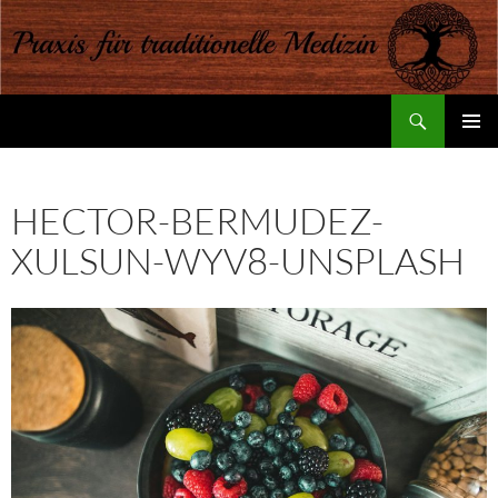
Suchen
Praxis für traditionelle Medizin
ZUM
PRIMÄR
INHALT
MENÜ
SPRINGEN
HECTOR-BERMUDEZ-
XULSUN-WYV8-UNSPLASH