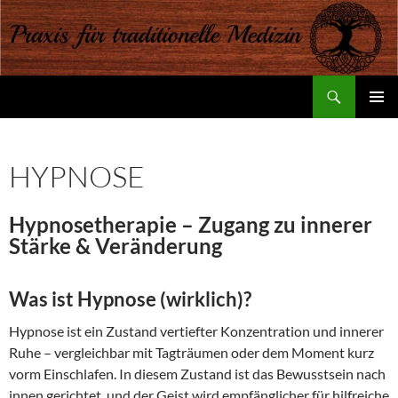
Suchen
Praxis für traditionelle Medizin
ZUM
PRIMÄR
INHALT
MENÜ
SPRINGEN
HYPNOSE
Hypnosetherapie – Zugang zu innerer
Stärke & Veränderung
Was ist Hypnose (wirklich)?
Hypnose ist ein Zustand vertiefter Konzentration und innerer
Ruhe – vergleichbar mit Tagträumen oder dem Moment kurz
vorm Einschlafen. In diesem Zustand ist das Bewusstsein nach
innen gerichtet, und der Geist wird empfänglicher für hilfreiche