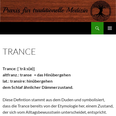
Suchen
Praxis für traditionelle Medizin
ZUM
PRIMÄR
INHALT
MENÜ
SPRINGEN
TRANCE
Trance: [ˈtrãːs(ə)]
altfranz.: transe = das Hinübergehen
lat.: transire: hinübergehen
dem Schlaf ähnlicher Dämmerzustand.
Diese Defintion stammt aus dem Duden und symbolisiert,
dass die Trance bereits von der Etymologie her, einem Zustand,
der sich vom Alltagsbewusstsein unterscheidet, entspricht.