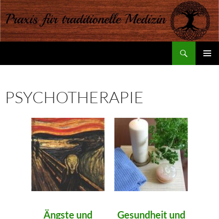
Suchen
Praxis für traditionelle Medizin
ZUM
PRIMÄR
INHALT
MENÜ
SPRINGEN
PSYCHOTHERAPIE
Ängste und
Gesundheit und