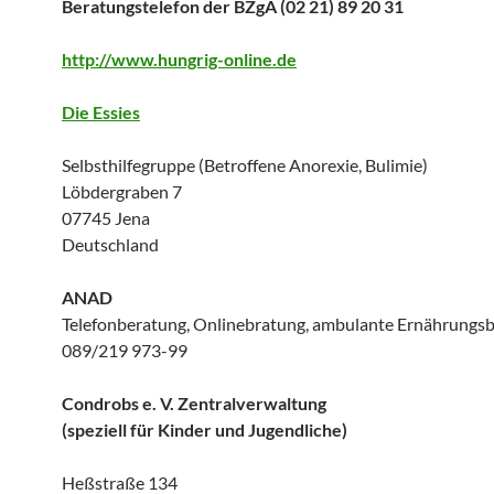
Beratungstelefon der BZgA (02 21) 89 20 31
http://www.hungrig-online.de
Die Essies
Selbsthilfegruppe (Betroffene Anorexie, Bulimie)
Löbdergraben 7
07745 Jena
Deutschland
ANAD
Telefonberatung, Onlinebratung, ambulante Ernährungs
089/219 973-99
Condrobs
e. V. Zentralverwaltung
(speziell für Kinder und Jugendliche)
Heßstraße 134