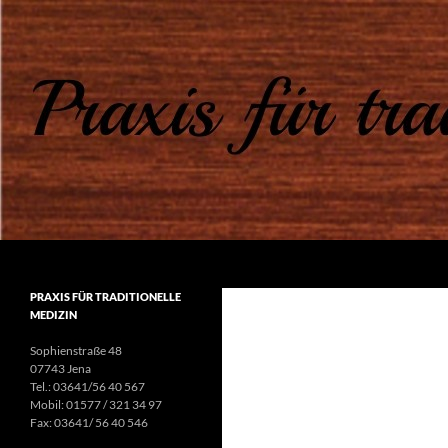
Suchen
Praxis für traditionelle Medizin
PRAXIS FÜR TRADITIONELLE
MEDIZIN
Sophienstraße 48
07743 Jena
Tel.: 03641/56 40 567
Mobil: 01577 / 321 34 97
Fax: 03641/ 56 40 546