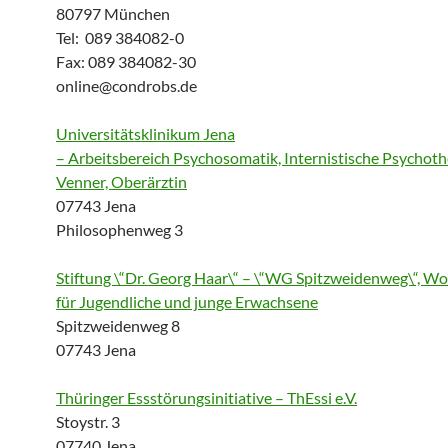
80797 München
Tel: 089 384082-0
Fax: 089 384082-30
online@condrobs.de
Universitätsklinikum Jena
– Arbeitsbereich Psychosomatik, Internistische Psychothe
Venner, Oberärztin
07743 Jena
Philosophenweg 3
Stiftung \“Dr. Georg Haar\“ – \“WG Spitzweidenweg\“, 
für Jugendliche und junge Erwachsene
Spitzweidenweg 8
07743 Jena
Thüringer Essstörungsinitiative – ThEssi e.V.
Stoystr. 3
07740 Jena